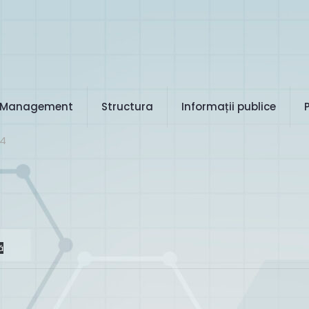
Management
Structura
Informații publice
24
ă