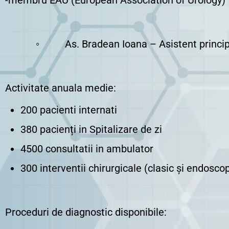
-membru EAU (European Association of Urology)
◦ As. Bradean Ioana – Asistent principal 
Activitate anuala medie:
200 pacienti internati
380 pacienți in Spitalizare de zi
4500 consultatii in ambulator
300 interventii chirurgicale (clasic și endoscop
Proceduri de diagnostic disponibile: