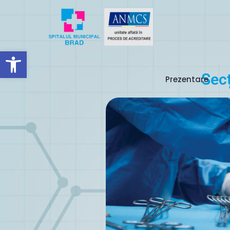
Deschide bara de unelte
Secț
Prezentare