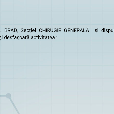
L BRAD, Secției CHIRUGIE GENERALĂ și dispun
și desfășoară activitatea :