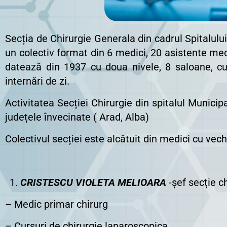
Secția de Chirurgie Generala din cadrul Spitalul
un colectiv format din 6 medici, 20 asistente medic
datează din 1937 cu doua nivele, 8 saloane, cu 
internări de zi.
Activitatea Secției Chirurgie din spitalul Municipa
județele învecinate ( Arad, Alba)
Colectivul secției este alcătuit din medici cu ve
CRISTESCU VIOLETA MELIOARA
-șef secție c
– Medic primar chirurg
– Cursuri de chirurgie laparoscopica