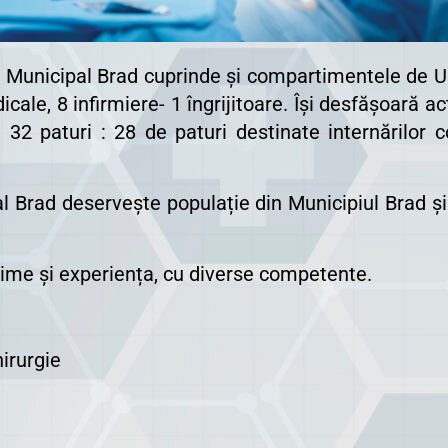
ui Municipal Brad cuprinde și compartimentele de U
ale, 8 infirmiere- 1 îngrijitoare. Își desfășoară act
32 paturi : 28 de paturi destinate internărilor c
l Brad deservește populație din Municipiul Brad și l
chime și experiența, cu diverse competente.
hirurgie