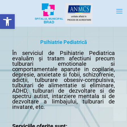
Deschide bara de unelte
Psihiatrie Pediatrică
În serviciul de Psihiatrie Pediatrica
evaluăm și tratam afectiuni precum
tulburari emotionale si
comportamentale aparute in copilarie,
depresie, anxietate si fobii, schizofrenie,
adictii, tulburare obsesiv-compulsiva,
tulburari de alimentatie si eliminare,
ADHD, tulburari de dezvoltare si de
spectru autist, intarziere mentala si de
dezvoltare a limbajului, tulburari de
invatare, etc.
Serviciile oferite sunt: