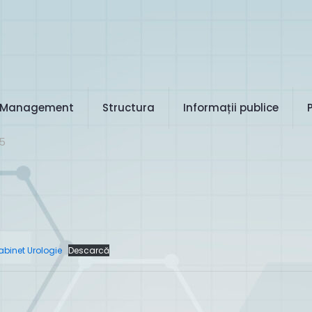
Management
Structura
Informații publice
5
abinet Urologie
Descarcă